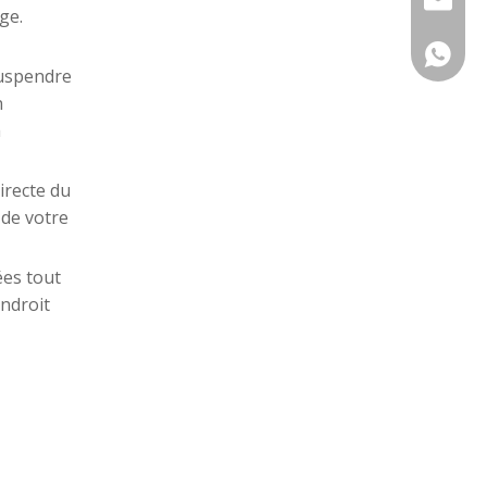
ge.
WhatsA
suspendre
n
à
directe du
 de votre
ées tout
ndroit
Que manger avec des nouilles chinoises aux œufs pour un repas parfait ?
MétadonnéesMeta titreQue manger avec des nouil