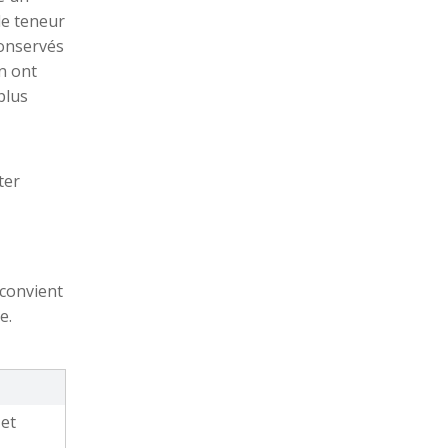
Le guide ultime pour des nouilles parfaites faites à la main
le teneur
Le guide ultime pour des nouilles parfaites faite
conservés
n ont
plus
ter
Un guide complet explorant les nouilles à soupe traditionnelles chinoises pour votre délice culinaire
 convient
e.
et 