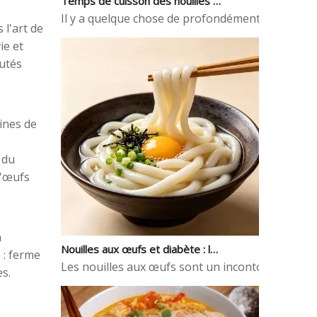
Il y a quelque chose de profondément satisfaisant
 l'art de
ie et
autés
ines de
 du
d'œufs
Nouilles aux œufs et diabète : le tableau nutritionnel complet
n
Les nouilles aux œufs sont un incontournable des
 : ferme
s.