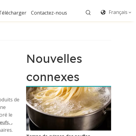
Français
Télécharger
Contactez-nous
Trouver des nouilles aux œufs de haute qualité pour votre entreprise alimentaire
Les nouilles aux œufs occupent une place prestig
Nouvelles
connexes
oduits de
une
oré le
,
 œufs,
Temps de cuisson des nouilles aux œufs : un guide complet pour une texture parfaite
aires.