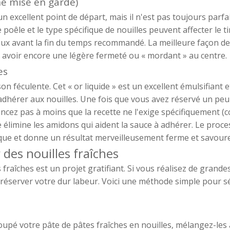
une mise en garde)
n excellent point de départ, mais il n'est pas toujours parfai
 poêle et le type spécifique de nouilles peuvent affecter le t
x avant la fin du temps recommandé. La meilleure façon de
is avoir encore une légère fermeté ou « mordant » au centre.
es
on féculente. Cet « or liquide » est un excellent émulsifiant 
à adhérer aux nouilles. Une fois que vous avez réservé un peu
rincez pas à moins que la recette ne l'exige spécifiquement 
ge élimine les amidons qui aident la sauce à adhérer. Le proc
ique et donne un résultat merveilleusement ferme et savour
des nouilles fraîches
 fraîches est un projet gratifiant. Si vous réalisez de grande
préserver votre dur labeur. Voici une méthode simple pour s
oupé votre pâte de pâtes fraîches en nouilles, mélangez-les