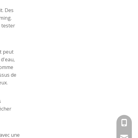
t. Des
Comment préparer des nouilles chinoises pour un repas parfait ?
iming.
Cuisiner des repas authentiques à la maison app
 tester
et peut
 d'eau,
(comme
essus de
eux.
s
écher
Télépho
Guide des plats de nouilles cantonaises
Créer de magnifiques expériences culinaires à la
 avec une
E-mail