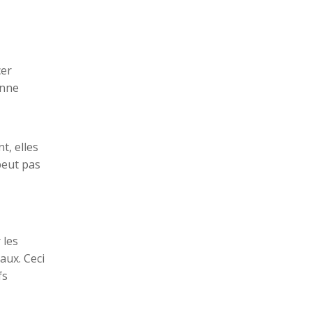
Caractéristiques de qualité de production de nouilles de blé séchées de qualité supérieure et applications culinaires de nouilles de blé végétariennes
Les nouilles de blé séchées sont devenues un in
cer
onne
t, elles
peut pas
Quelle saveur rend les nouilles orientales irrésistibles ?
Les nouilles ramen orientales sont devenues un 
 les
aux. Ceci
fs