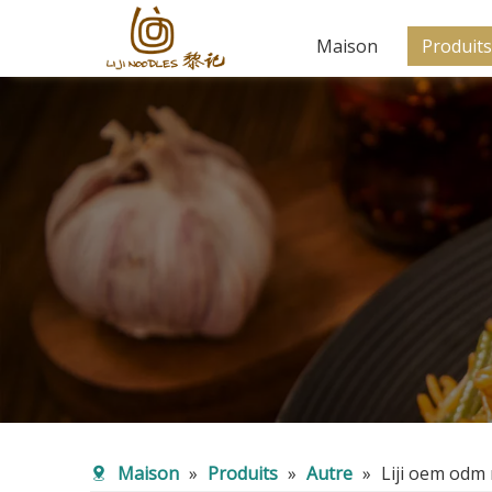
Maison
Produits
Maison
»
Produits
»
Autre
»
Liji oem odm 