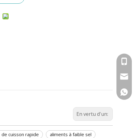
Télépho
E-mail
WhatsA
En vertu d'un:
s de cuisson rapide
aliments à faible sel