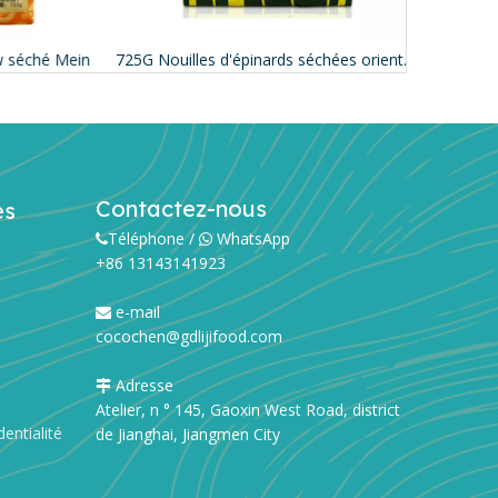
éché Mein
725G Nouilles d'épinards séchées orientales
Contactez-nous
es
Téléphone /
WhatsApp


+86 13143141923
s
e-mail

cocochen@gdlijifood.com
Adresse

Atelier, n ° 145, Gaoxin West Road, district
dentialité
de Jianghai, Jiangmen City